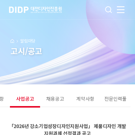
알림마당
고시/공고
항
사업공고
채용공고
계약사항
전문인력풀
「2026년 강소기업성장디자인지원사업」 제품디자인 개발
지원과제 선정결과 공고