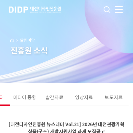
알림마당
진흥원 소식
터
미디어 동향
발간자료
영상자료
보도자료
[대전디자인진흥원 뉴스레터 Vol.21] 2026년 대전관광기획
상품(굿즈) 개발지원사업 과제 모집공고