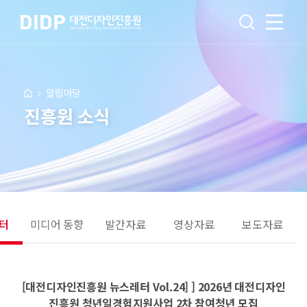
알림마당
진흥원 소식
터
미디어 동향
발간자료
영상자료
보도자료
[대전디자인진흥원 뉴스레터 Vol.24] ] 2026년 대전디자인
진흥원 청년일경험지원사업 2차 참여청년 모집