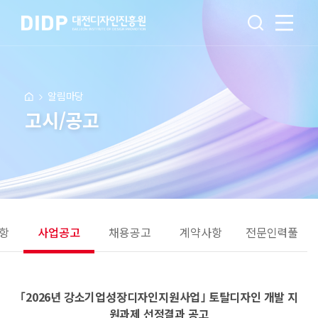
알림마당
고시/공고
항
사업공고
채용공고
계약사항
전문인력풀
｢2026년 강소기업성장디자인지원사업｣ 토탈디자인 개발 지
원과제 선정결과 공고