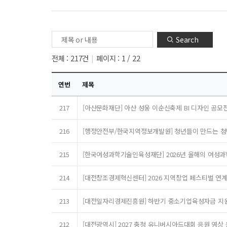
Search
전체 : 217건
페이지 : 1 / 22
연번
제목
217
[아산문화재단] 아산 성웅 이순신축제 BI 디자인 공모전(
216
[행정안전부/한국지역정보개발원] 청년들이 만드는 첨단 공
215
[한국여성과학기술인육성재단] 2026년 올해의 여성과학
214
[대전창조경제혁신센터] 2026 지역창업 페스티벌 연계 
213
[대전일자리경제진흥원] 하반기 중소기업육성자금 지원(7
212
[대전광역시] 2027 충청 유니버시아드대회 응원 영상 응