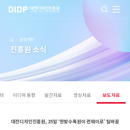
알림마당
진흥원 소식
터
미디어 동향
발간자료
영상자료
보도자료
대전디자인진흥원, 25일 ‘한밭수목원이 런웨이로’ 탈바꿈