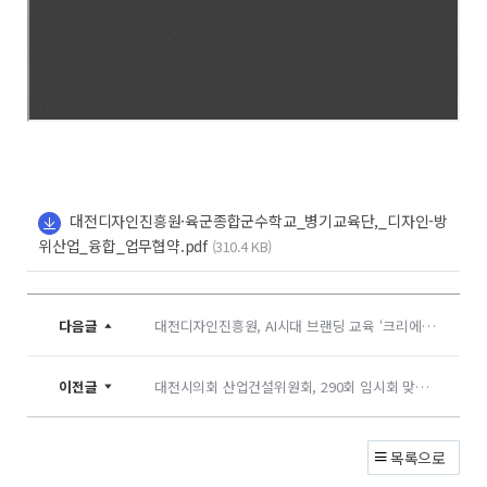
대전디자인진흥원·육군종합군수학교_병기교육단,_디자인-방
위산업_융합_업무협약.pdf
(310.4 KB)
다음글
대전디자인진흥원, AI시대 브랜딩 교육 ‘크리에이티브 저니’ 성료
이전글
대전시의회 산업건설위원회, 290회 임시회 맞아 현장 방문
목록으로