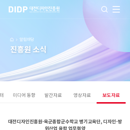
알림마당
진흥원 소식
터
미디어 동향
발간자료
영상자료
보도자료
대전디자인진흥원·육군종합군수학교 병기교육단, 디자인-방
위산업 융합 업무협약