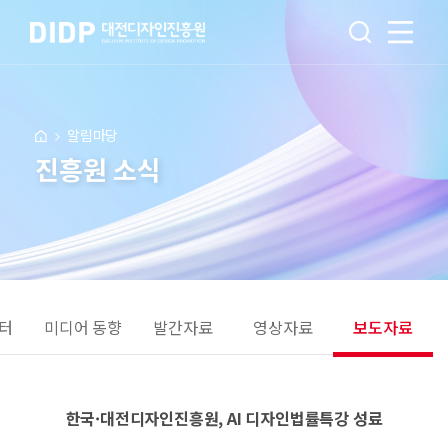
알림마당
진흥원 소식
터
미디어 동향
발간자료
영상자료
보도자료
한국·대전디자인진흥원, AI 디자인법률특강 성료