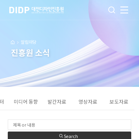
알림마당
진흥원 소식
터
미디어 동향
발간자료
영상자료
보도자료
Search