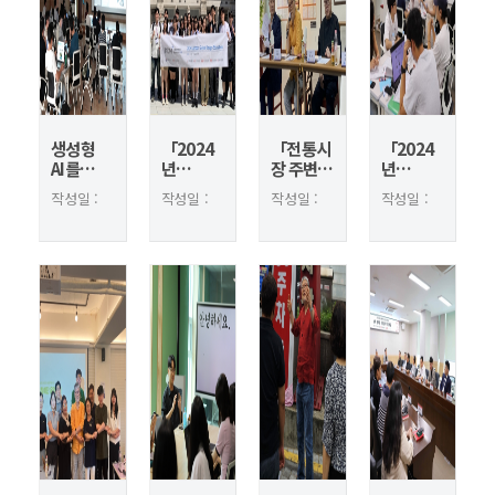
3.0
사업...
생성형
「2024
「전통시
「2024
AI를
년
장 주변
년
활용한
세계일류
편의시설
세계일류
작성일 :
작성일 :
작성일 :
작성일 :
디자인
디자이너
조성사업
디자이너
2024.08.14
2024.08.13
2024.08.13
2024.08.13
엔지니어
양성사업
」'대전
양성사업
조회 :
조회 :
조회 :
조회 :
링 교육
」2024
중앙시장
」'취업
2227
2316
2363
4696
KDM+
유니버설
경쟁력
글로벌
디자인
강화'
역량강화
(UD)
자기소개
교육
조성용역
및 면접
...
교육