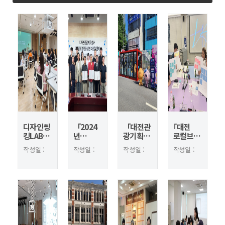
디자인씽
「2024
「대전관
｢대전
킹LAB
년
광기획상
로컬브랜
임직원
디자인산
품(굿즈)
딩 및
작성일 :
작성일 :
작성일 :
작성일 :
대상
업
개발지원
공공시설
2024.08.23
2024.08.23
2024.08.23
2024.08.23
법정필수
역량강화
사업」
물 개발
조회 :
조회 :
조회 :
조회 :
및
사업」
대전
사업｣
2175
2275
2265
2162
인문소양
대전디자
0시축제
사업추진
교육
인진흥원
참여
2차
-
주민참여
목원대학
단 회의
교 LINC
추진