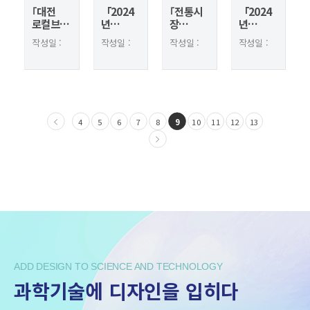
｢대전
「2024
｢전통시
「2024
로컬브랜
년
장
년
딩 및
세계일류
편의시설
디자인산
작성일 :
작성일 :
작성일 :
작성일 :
공공시설
디자이너
조성
업
2024.08.06
2024.07.23
2024.07.19
2024.07.17
물 개발
양성사업
사업｣
역량강화
조회 :
조회 :
조회 :
조회 :
사업｣
」'현장
중앙시장
사업」
2741
2680
2629
2934
사업추진
프로세스
공사 현장
대전디자
주민참여
체험교육
점검
인진흥원
단 Kick-
' 디자인
-
off 추진
전문가
한국디자
4
5
6
7
8
9
10
11
12
13
초...
인산업연
합회 상호
...
ADD DESIGN TO SCIENCE AND TECHNOLOGY
과학기술에 디자인을 입히다