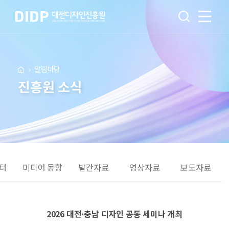
알림마당
진흥원 소식
터
미디어 동향
발간자료
영상자료
보도자료
2026 대전·충남 디자인 공동 세미나 개최