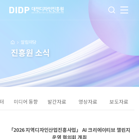
알림마당
진흥원 소식
터
미디어 동향
발간자료
영상자료
보도자료
「2026 지역디자인산업진흥사업」 AI 크리에이티브 챌린지
운영 협의회 개최