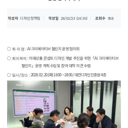
작성자
디자인정책팀
작성일
26/02/23 (16:30)
조회수
958
○
:
AI
크리에이티브 챌린지 운영 협의회
회 의 명
○
:
미래상품 콘셉트 디자인 개발 추진을 위한
「
AI
크리에이티브
회의목적
챌린지
」
운영
계획 수립
및 참여 대학 의견 수렴
○
/
:
2026. 02. 20.(
화
) 16:00 ~ 18:00 /
대전디자인진흥원
4
층
일시
장소