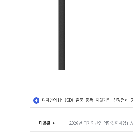
디자인어워드(GD)_출품_등록_지원기업_선정결과_공
다음글
「2026년 디자인산업 역량강화사업」AI