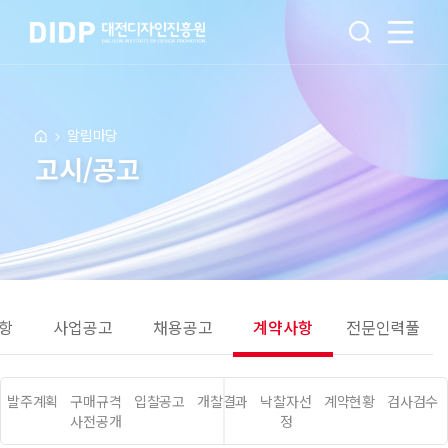
알림마당
고시/공고
항
사업공고
채용공고
계약사항
전문인력풀
발주계획
구매규격
입찰공고
개찰결과
낙찰자선
계약현황
검사검수
사전공개
정