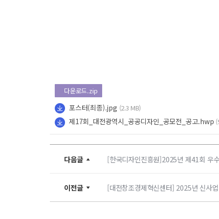
다운로드.zip
포스터(최종).jpg
(2.3 MB)
제17회_대전광역시_공공디자인_공모전_공고.hwp
(
다음글
[한국디자인진흥원]2025년 제41회 우
이전글
[대전창조경제혁신센터] 2025년 신